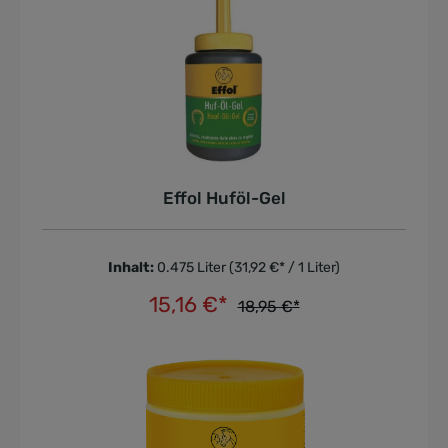
Effol Huföl-Gel
Inhalt:
0.475 Liter
(31,92 €* / 1 Liter)
15,16 €*
18,95 €*
In den Warenkorb