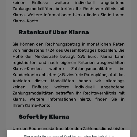
keinen Einfluss; weitere individuell
angebotene
Zahlungsmodalitäten betreffen Ihr Rechtsverhältnis mit
Klarna.
Weitere Informationen hierzu finden Sie in Ihrem
Klarna-Konto.
Ratenkauf über Klarna
Sie können den Rechnungsbetrag in monatlichen Raten
von mindestens 1/24 des
Gesamtbetrages bezahlen. Die
Höhe der Mindestrate beträgt 6,95 Euro.
Klarna kann
registrierten und nach eigenen Kriterien ausgewählten
Klarna-Kunden
weitere Zahlungsmodalitäten im
Kundenkonto anbieten (z.B. zinsfreie
Ratenpläne). Auf das
Anbieten dieser Modalitäten haben wir allerdings
keinen
Einfluss; weitere individuell angebotene
Zahlungsmodalitäten betreffen Ihr
Rechtsverhältnis mit
Klarna. Weitere Informationen hierzu finden Sie in
Ihrem
Klarna-Konto.
Sofort by Klarna
Um den Rechnungsbetrag über den Zahlungsdienstleister
Sofort GmbH, Theresienhöhe 12, 80339 München
Diese Website verwendet Cookies, um eine bestmögliche