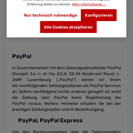
bezahlen zu können, müssen Sie über ein für Online-
Erfahrung bieten zu können.
Mehr Informationen ...
Banking freigeschaltetes Bankkonto verfügen, sich
Nur technisch notwendige
Konfigurieren
entsprechend legitimieren und die Zahlungsanweisung
bestätigen. Ihr Konto wird unmittelbar nach Abgabe
Alle Cookies akzeptieren
der Bestellung belastet. Weitere Hinweise erhalten Sie im
Bestellvorgang.
PayPal
In Zusammenarbeit mit dem Zahlungsdienstleister PayPal
(Europe) S.à r.l. et Cie,
S.C.A, 22-24 Boulevard Royal, L-
2449 Luxembourg („PayPal“) bieten wir Ihnen
die
nachfolgenden Zahlungsoptionen als PayPal Services
an. Sofern nachfolgend nichts
anderes geregelt ist, setzt
die Zahlung über PayPal keine Registrierung bei
PayPal
voraus. Weitere Hinweise erhalten Sie bei der
jeweiligen Zahlungsoption und im
Bestellvorgang.
PayPal, PayPal Express
Um den Rechnungsbetrag über die Zahlungsoption