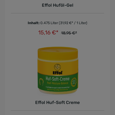
Effol Huföl-Gel
Inhalt:
0.475 Liter
(31,92 €* / 1 Liter)
15,16 €*
18,95 €*
In den Warenkorb
Effol Huf-Soft Creme