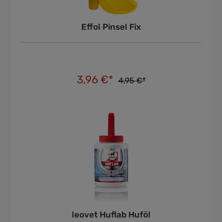
Effol Pinsel Fix
3,96 €*
4,95 €*
In den Warenkorb
leovet Huflab Huföl