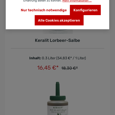
Erfahrung bieten zu können.
Mehr Informationen ...
Nur technisch notwendige
Konfigurieren
Alle Cookies akzeptieren
Keralit Lorbeer-Salbe
Inhalt:
0.3 Liter
(54,83 €* / 1 Liter)
16,45 €*
18,30 €*
In den Warenkorb