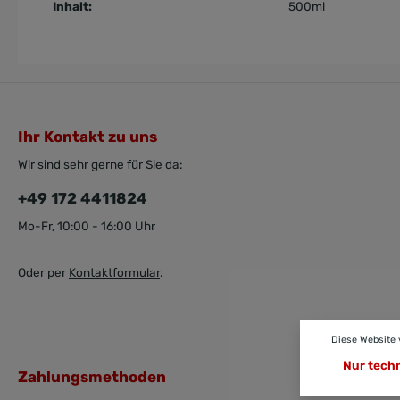
Inhalt:
500ml
Ihr Kontakt zu uns
Wir sind sehr gerne für Sie da:
+49 172 4411824
Mo-Fr, 10:00 - 16:00 Uhr
Oder per
Kontaktformular
.
Diese Website
Nur tech
Zahlungsmethoden