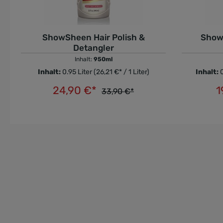
LINER
SPECIAL PURPOSE DECKEN
MONOPRÄPARATE
DECKENZUBEHÖR
ShowSheen Hair Polish &
Show
Detangler
Inhalt:
950ml
Inhalt:
0.95 Liter
(26,21 €* / 1 Liter)
Inhalt:
0
24,90 €*
1
33,90 €*
In den Warenkorb