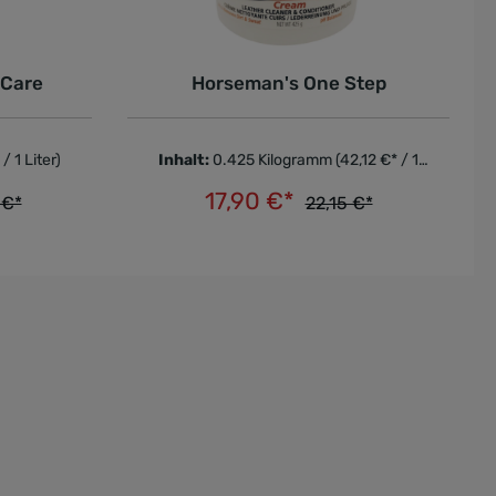
 Care
Horseman's One Step
/ 1 Liter)
Inhalt:
0.425 Kilogramm
(42,12 €* / 1
Kilogramm)
17,90 €*
 €*
22,15 €*
In den Warenkorb