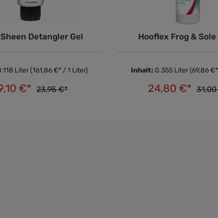
Sheen Detangler Gel
Hooflex Frog & Sole
.118 Liter
(161,86 €* / 1 Liter)
Inhalt:
0.355 Liter
(69,86 €* 
9,10 €*
24,80 €*
23,95 €*
31,00
In den Warenkorb
In den Warenkorb