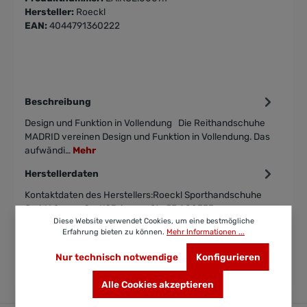
Hersteller:
Roeckl
EAN:
4044791360222
Beschreibung
Design und Funktion in Vollendung Die Reithandschuhe
MADRID vereinen Design und Funktion in Vollendung. Das
aufwändi…
Mehr
Herstellerdaten
Kontaktdaten des Herstellers:Roeckl Sporthandschuhe
GmbH &amp; Co. KGBrienner Str. 53 A80333
Diese Website verwendet Cookies, um eine bestmögliche
MünchenDeutschlandTelefon: +49…
Mehr
Erfahrung bieten zu können.
Mehr Informationen ...
Bewertungen
Nur technisch notwendige
Konfigurieren
Alle Cookies akzeptieren