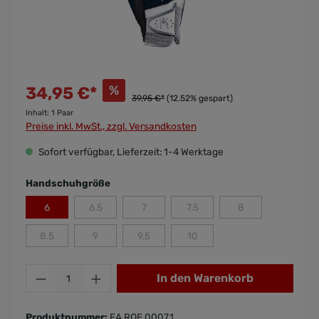
%
34,95 €*
39,95 €*
(12.52% gespart)
Inhalt:
1 Paar
Preise inkl. MwSt., zzgl. Versandkosten
Sofort verfügbar, Lieferzeit: 1-4 Werktage
Handschuhgröße
6
6.5
7
7.5
8
8.5
9
9.5
10
In den Warenkorb
Produktnummer:
EA.ROE.0007.1