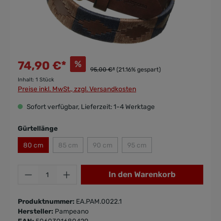
%
74,90 €*
95,00 €*
(21.16% gespart)
Inhalt:
1 Stück
Preise inkl. MwSt., zzgl. Versandkosten
Sofort verfügbar, Lieferzeit: 1-4 Werktage
Gürtellänge
80 cm
85 cm
90 cm
95 cm
In den Warenkorb
Produktnummer:
EA.PAM.0022.1
Hersteller:
Pampeano
EAN:
5060301680429