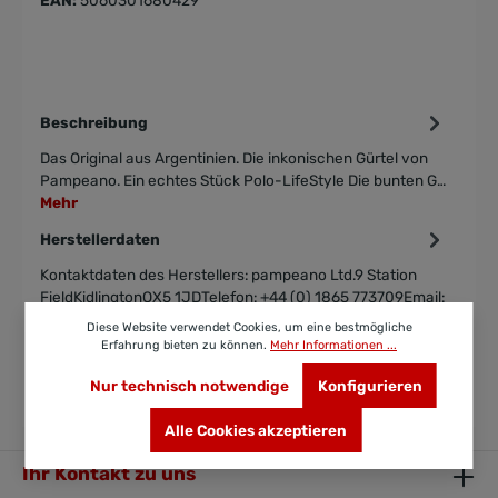
Beschreibung
Das Original aus Argentinien. Die inkonischen Gürtel von
Pampeano. Ein echtes Stück Polo-LifeStyle Die bunten G…
Mehr
Herstellerdaten
Kontaktdaten des Herstellers: pampeano Ltd.9 Station
FieldKidlingtonOX5 1JDTelefon: +44 (0) 1865 773709Email:
customer.serv…
Mehr
Diese Website verwendet Cookies, um eine bestmögliche
Erfahrung bieten zu können.
Mehr Informationen ...
Bewertungen
Nur technisch notwendige
Konfigurieren
Alle Cookies akzeptieren
Ihr Kontakt zu uns