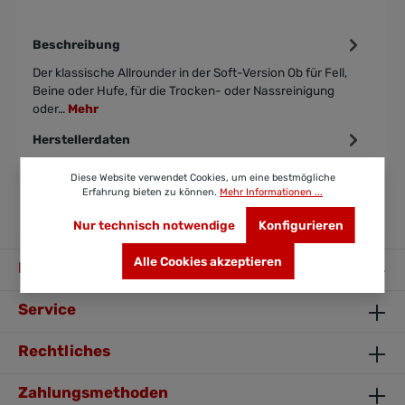
Beschreibung
Der klassische Allrounder in der Soft-Version Ob für Fell,
Beine oder Hufe, für die Trocken- oder Nassreinigung
oder…
Mehr
Herstellerdaten
Bewertungen
Diese Website verwendet Cookies, um eine bestmögliche
Erfahrung bieten zu können.
Mehr Informationen ...
Nur technisch notwendige
Konfigurieren
Alle Cookies akzeptieren
Ihr Kontakt zu uns
Service
Rechtliches
Zahlungsmethoden