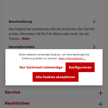
Beschreibung
Das Orginal der praktischen Bürste im bunten 3er-Set Ein
echter Allrounder: Ob für Fell, Beine oder Hufe, für die
Trocke…
Mehr
Herstellerdaten
Diese Website verwendet Cookies, um eine bestmögliche
Bewertungen
Erfahrung bieten zu können.
Mehr Informationen ...
Nur technisch notwendige
Konfigurieren
Alle Cookies akzeptieren
Ihr Kontakt zu uns
Service
Rechtliches