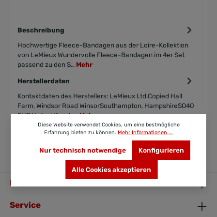
Beschreibung
Hochwertige Fleece-Bandagen aus der Loire-Kollektion
von LeMieux Wundervolle Fleece-Bandagen im 4er Set
passend zu den S…
Mehr
Herstellerdaten
Kontaktdaten des Herstellers: LeMieux Ltd.Copied Hall
Farm, Windsor Road WinsorSouthampton, HampshireSO40
2HE United Kingdo…
Mehr
Diese Website verwendet Cookies, um eine bestmögliche
Bewertungen
Erfahrung bieten zu können.
Mehr Informationen ...
Nur technisch notwendige
Konfigurieren
Alle Cookies akzeptieren
Ihr Kontakt zu uns
Service