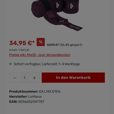
%
34,95 €*
54,95 €*
(36.4% gespart)
Inhalt:
1 Set (4)
Preise inkl. MwSt., zzgl. Versandkosten
Sofort verfügbar, Lieferzeit: 1-4 Werktage
In den Warenkorb
Produktnummer:
EA.LMX.0106
Hersteller:
LeMieux
EAN:
5056252347757