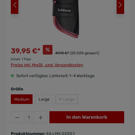
%
39,95 €*
49,95 €*
(20.02% gespart)
Inhalt:
1 Paar
Preise inkl. MwSt., zzgl. Versandkosten
Sofort verfügbar, Lieferzeit: 1-4 Werktage
Größe
Medium
Large
X-Large
In den Warenkorb
Produktnummer:
EA.LMX.0200.1