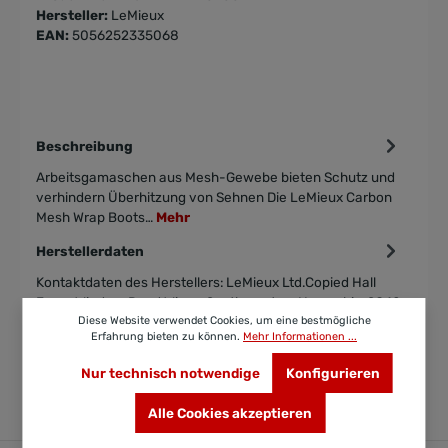
Hersteller:
LeMieux
EAN:
5056252335068
Beschreibung
Arbeitsgamaschen aus Mesh-Gewebe bieten Schutz und
verhindern Überhitzung von Sehnen Die LeMieux Carbon
Mesh Wrap Boots…
Mehr
Herstellerdaten
Kontaktdaten des Herstellers: LeMieux Ltd.Copied Hall
Farm, Windsor Road WinsorSouthampton, HampshireSO40
Diese Website verwendet Cookies, um eine bestmögliche
2HE United Kingdo…
Mehr
Erfahrung bieten zu können.
Mehr Informationen ...
Bewertungen
Nur technisch notwendige
Konfigurieren
Alle Cookies akzeptieren