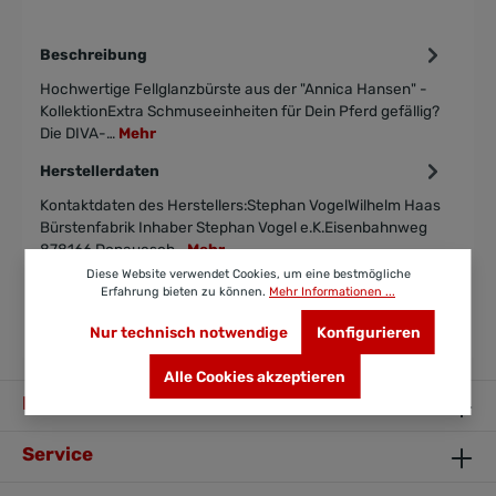
Beschreibung
Hochwertige Fellglanzbürste aus der "Annica Hansen" -
KollektionExtra Schmuseeinheiten für Dein Pferd gefällig?
Die DIVA-…
Mehr
Herstellerdaten
Kontaktdaten des Herstellers:Stephan VogelWilhelm Haas
Bürstenfabrik Inhaber Stephan Vogel e.K.Eisenbahnweg
878166 Donauesch…
Mehr
Diese Website verwendet Cookies, um eine bestmögliche
Bewertungen
Erfahrung bieten zu können.
Mehr Informationen ...
Nur technisch notwendige
Konfigurieren
Alle Cookies akzeptieren
Ihr Kontakt zu uns
Service