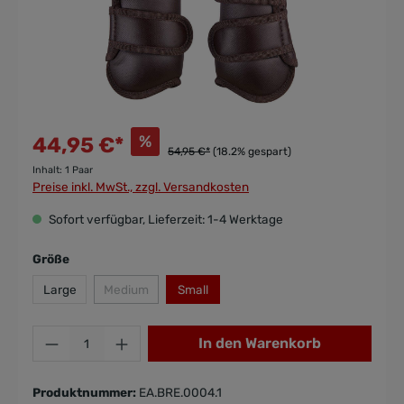
%
44,95 €*
54,95 €*
(18.2% gespart)
Inhalt:
1 Paar
Preise inkl. MwSt., zzgl. Versandkosten
Sofort verfügbar, Lieferzeit: 1-4 Werktage
Größe
Large
Medium
Small
In den Warenkorb
Produktnummer:
EA.BRE.0004.1