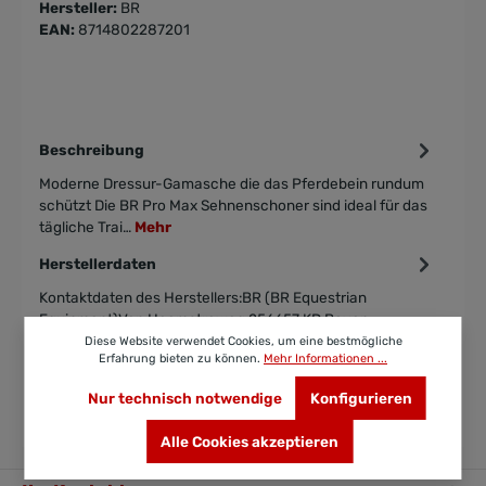
Hersteller:
BR
EAN:
8714802287201
Beschreibung
Moderne Dressur-Gamasche die das Pferdebein rundum
schützt Die BR Pro Max Sehnenschoner sind ideal für das
tägliche Trai…
Mehr
Herstellerdaten
Kontaktdaten des Herstellers:BR (BR Equestrian
Equipment)Van Heemstraweg 256657 KD Boven-
LeeuwenNiederlandeTelefon: +31 707…
Mehr
Diese Website verwendet Cookies, um eine bestmögliche
Erfahrung bieten zu können.
Mehr Informationen ...
Bewertungen
Nur technisch notwendige
Konfigurieren
Alle Cookies akzeptieren