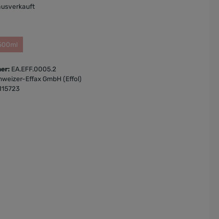
usverkauft
500ml
er:
EA.EFF.0005.2
hweizer-Effax GmbH (Effol)
115723