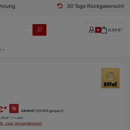
chnung
30 Tage Rückgaberecht
0,00 €*
0
G
HALFTER & STRICKE
HUFE
HUFE
LEDERHALFTER & STRICKE
LONGEN
G
MINERALFUTTER
KNOTENHALFTER & ROPES
STOFFWECHSEL & ENTGIFTUNG
€*
%
84,95 €*
(29.49% gespart)
,96 €* / 1 Liter)
REINE KRÄUTER
St., zzgl. Versandkosten