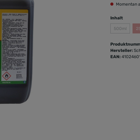
Momentan a
Inhalt
500ml
2
Produktnumm
Hersteller:
Sc
EAN:
4102460